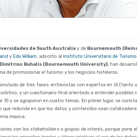
iversidades de South Australia
y de
Bournemouth (Reino
hand
y
Edu William
, adscrito al
Instituto Universitario de Turismo
Dimitrios Buhalis (Bournemouth University)
, han desarro
rma de promocionar el turismo y los negocios hoteleros.
constado de tres fases: entrevistas con expertos en IA (tanto 
rístico, y un cuestionario final orientado a entender posibles
 10 y se agruparon en cuatro temas. En primer lugar, se consta
lo que redunda en que los datos y contenidos sean catalizadores
orma masiva.
ciones con los
stakeholders
o grupos de interés, porque pone el 