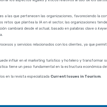
tionar los aspectos legales y éticos relativos al uso de los da
edes a las que pertenecen las organizaciones, favoreciendo la c
los retos que plantea la IA en el sector, las organizaciones tend
ución cambiará desde el actual, basado en palabras clave o
keyw
a.
ocesos y servicios relacionados con los clientes, ya que permite
puede influir en el marketing turístico y hotelero y transformar
stica tiene un peso fundamental en la estructura económica del
os en la revista especializada
Current Issues in Tourism
.