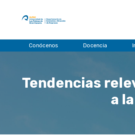
Conócenos
Docencia
I
Tendencias relev
a l